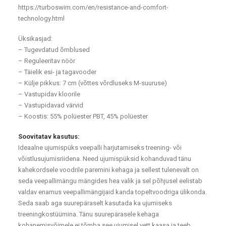
https://turboswim.com/en/resistance-and-comfort-
technology.html
Üksikasjad:
– Tugevdatud õmblused
– Reguleeritav nöör
– Täielik esi- ja tagavooder
– Külje pikkus: 7 cm (võttes võrdluseks M-suuruse)
– Vastupidav kloorile
– Vastupidavad värvid
– Koostis: 55% polüester PBT, 45% polüester
Soovitatav kasutus:
Ideaalne ujumispüks veepalli harjutamiseks treening- või
võistlusujumisriidena. Need ujumispüksid kohanduvad tänu
kahekordsele voodrile paremini kehaga ja sellest tulenevalt on
seda veepallimängu mängides hea valik ja sel põhjusel eelistab
valdav enamus veepallimängijaid kanda topeltvoodriga ülikonda.
Seda saab aga suurepäraselt kasutada ka ujumiseks
treeningkostüümina. Tänu suurepärasele kehaga
kohanemisvõimele ei tõmba see ujumisel vett kaasa ja teeb