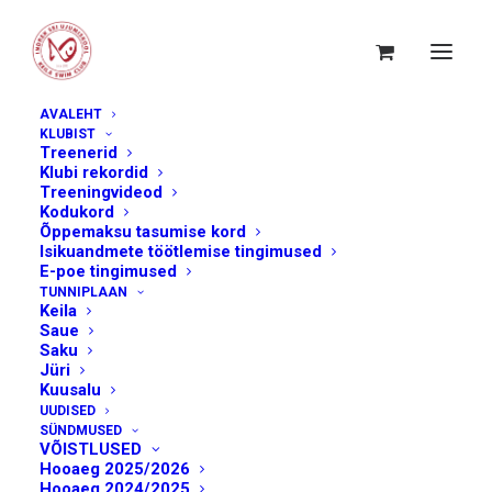
AVALEHT
KLUBIST
Treenerid
Klubi rekordid
Treeningvideod
Kodukord
Õppemaksu tasumise kord
Isikuandmete töötlemise tingimused
E-poe tingimused
TUNNIPLAAN
Keila
Saue
Saku
Jüri
Kuusalu
UUDISED
SÜNDMUSED
VÕISTLUSED
Hooaeg 2025/2026
Hooaeg 2024/2025