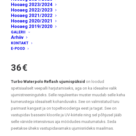
Hooaeg 2023/2024
Hooaeg 2022/2023
Hooaeg 2021/2022
Hooaeg 2020/2021
Hooaeg 2019/2020
GALERII
Turbo ujumispüksid
Arhiiv
KONTAKT
Waterpolo ‘Reflash’
E-POOD
36
€
Turbo Waterpolo Reflash ujumispüksid
on loodud
spetsiaalselt veepalli harjutamiseks, aga on ka ideaalne valik
ujumistreeninguteks. Selle reguleeritav muster muudab selle keha
kumerustega ideaalselt kohanduvaks. See on valmistatud turu
parimast kangast ja on topeltvooderiga eest ja tagat. See on
vastupidav basseini kloorile ja UV-kiirtele ning sel põhjusel jääb
selle värvide intensiivsus aja möödudes muutumatuks. Seda
peetakse üheks vastupidavamaks ujumisriideks maailmas.