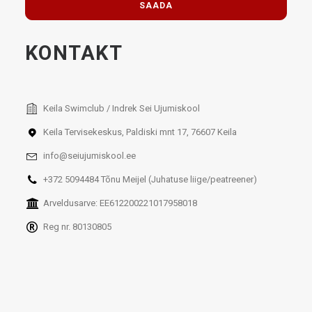
KONTAKT
Keila Swimclub / Indrek Sei Ujumiskool
Keila Tervisekeskus, Paldiski mnt 17, 76607 Keila
info@seiujumiskool.ee
+372 5094484 Tõnu Meijel (Juhatuse liige/peatreener)
Arveldusarve: EE612200221017958018
Reg nr. 80130805