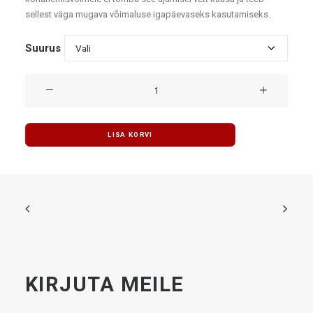
sellest väga mugava võimaluse igapäevaseks kasutamiseks.
Suurus
Turbo
ujumispüksid
Waterpolo
'Reflash'
LISA KORVI
kogus
KIRJUTA MEILE