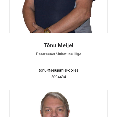
Tõnu Meijel
Peatreener/Juhatuse liige
tonu@seiujumiskool.ee
5094484