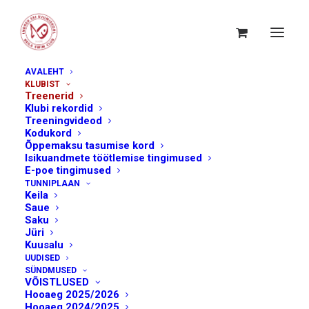
AVALEHT
TREENERID
KLUBIST
Treenerid
Klubi rekordid
Treeningvideod
Kodukord
Õppemaksu tasumise kord
Isikuandmete töötlemise tingimused
E-poe tingimused
TUNNIPLAAN
Keila
Saue
Saku
Jüri
Kuusalu
UUDISED
SÜNDMUSED
VÕISTLUSED
Hooaeg 2025/2026
Hooaeg 2024/2025