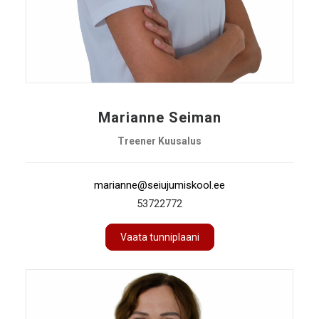
Marianne Seiman
Treener Kuusalus
marianne@seiujumiskool.ee
53722772
Vaata tunniplaani