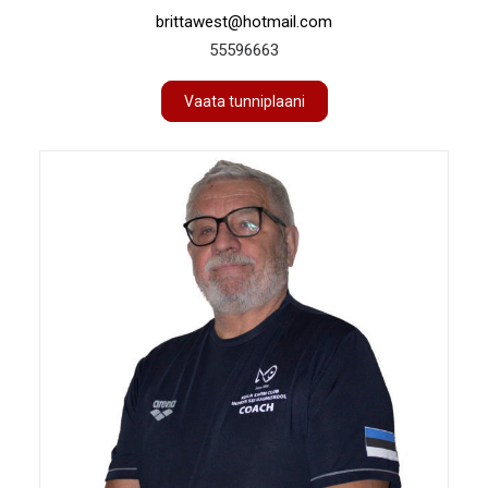
brittawest@hotmail.com
55596663
Vaata tunniplaani