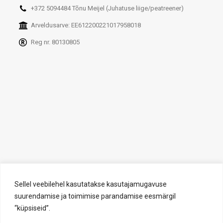
+372 5094484 Tõnu Meijel (Juhatuse liige/peatreener)
Arveldusarve: EE612200221017958018
Reg nr. 80130805
Sellel veebilehel kasutatakse kasutajamugavuse
suurendamise ja toimimise parandamise eesmärgil
“küpsiseid”.
© 2026 Indrek Sei Ujumiskool. All rights reserved