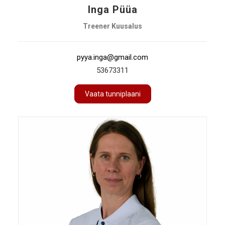
Inga Püüa
Treener Kuusalus
pyya.inga@gmail.com
53673311
Vaata tunniplaani