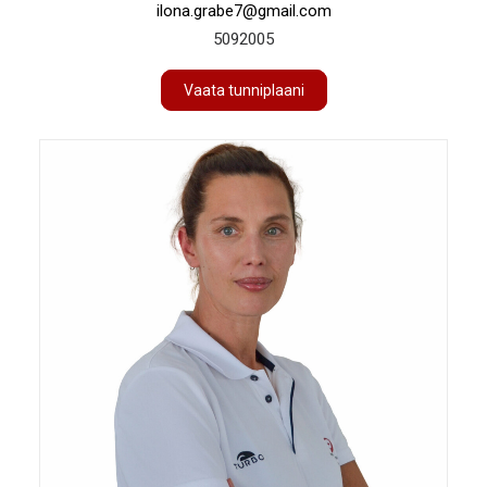
ilona.grabe7@gmail.com
5092005
Vaata tunniplaani