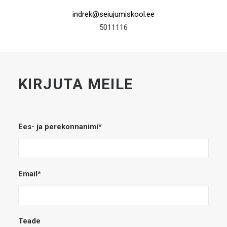
indrek@seiujumiskool.ee
5011116
KIRJUTA MEILE
Ees- ja perekonnanimi*
Email*
Teade