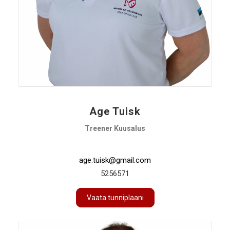
Age Tuisk
Treener Kuusalus
age.tuisk@gmail.com
5256571
Vaata tunniplaani