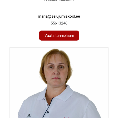
Treener Kuusalus
maria@seiujumiskool.ee
55613246
Vaata tunniplaani