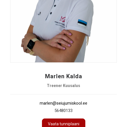
Marlen Kalda
Treener Kuusalus
marlen@seiujumiskool.ee
56480133
Vaata tunniplaani