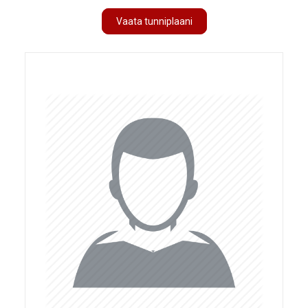
Vaata tunniplaani