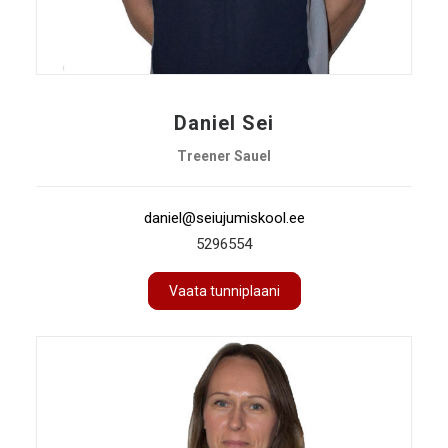
Daniel Sei
Treener Sauel
daniel@seiujumiskool.ee
5296554
Vaata tunniplaani