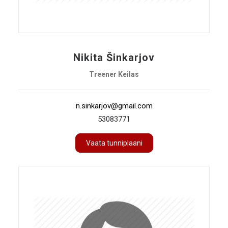
Nikita Šinkarjov
Treener Keilas
n.sinkarjov@gmail.com
53083771
Vaata tunniplaani