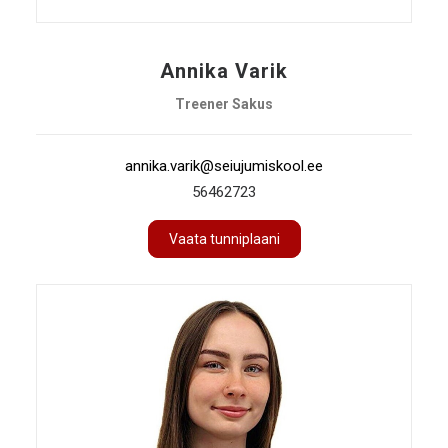
Annika Varik
Treener Sakus
annika.varik@seiujumiskool.ee
56462723
Vaata tunniplaani