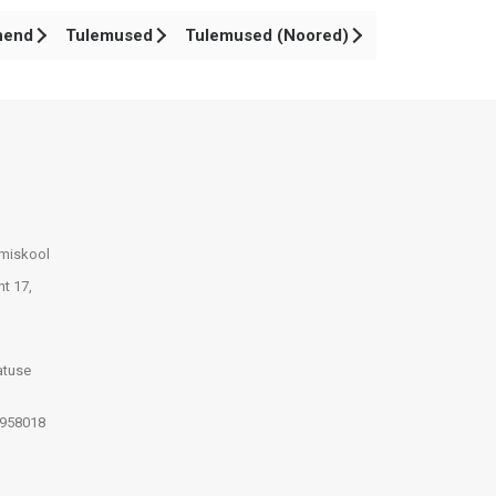
hend
Tulemused
Tulemused (Noored)
umiskool
nt 17,
atuse
7958018