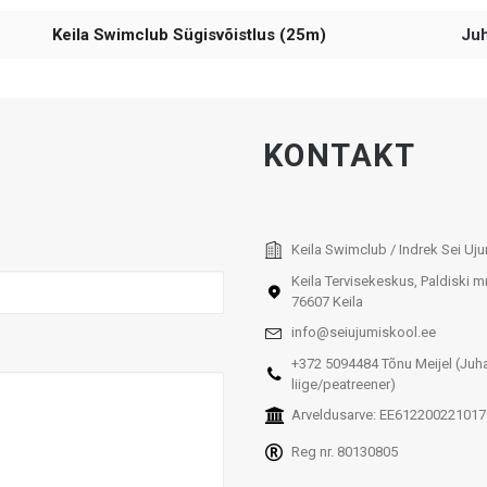
Keila Swimclub Sügisvõistlus (25m)
Ju
KONTAKT
Keila Swimclub / Indrek Sei Uj
Keila Tervisekeskus, Paldiski m
76607 Keila
info@seiujumiskool.ee
+372 5094484 Tõnu Meijel (Juh
liige/peatreener)
Arveldusarve: EE61220022101
Reg nr. 80130805