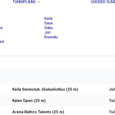
TUNNIPLAAN
UUDISED
SÜN
Keila
Saue
se
Saku
Jüri
Kuusalu
VÕISTLUSED 2020/2021
sed
Keila Swimclub Jõuluvõistlus (25 m)
Ju
Kalev Open (25 m)
Tu
Arena Baltics Talents (25 m)
Tu