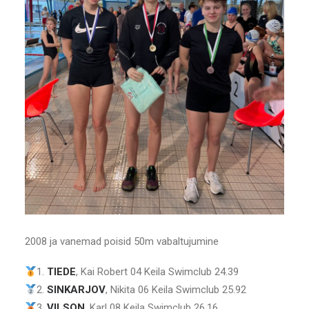
2008 ja vanemad poisid 50m vabaltujumine
1.
TIEDE
, Kai Robert 04 Keila Swimclub 24.39
2.
SINKARJOV
, Nikita 06 Keila Swimclub 25.92
3.
VILSON
, Karl 08 Keila Swimclub 26.16