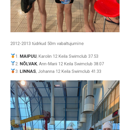
ine
2012-2013 tüdrkud 50m vabaltujum
1.
MAIPUU
, Karolin 12 Keila Swimclub 37.53
2.
NÕLVAK
, Ann-Marii 12 Keila Swimclub 38.07
3.
LINNAS
, Johanna 12 Keila Swimclub 41.33