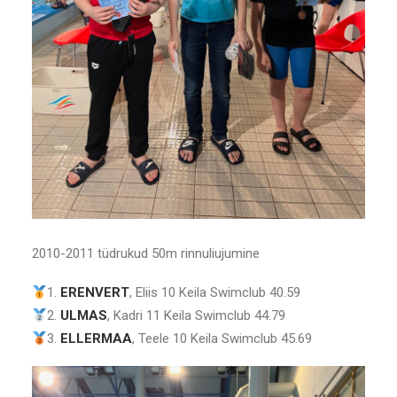
2010-2011 tüdrukud 50m rinnuliujumine
1.
ERENVERT
, Eliis 10 Keila Swimclub 40.59
2.
ULMAS
, Kadri 11 Keila Swimclub 44.79
3.
ELLERMAA
, Teele 10 Keila Swimclub 45.69