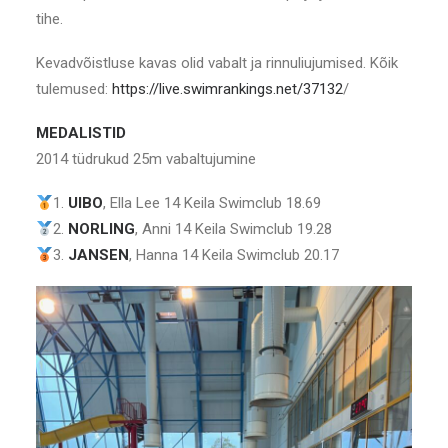
tihe.
Kevadvõistluse kavas olid vabalt ja rinnuliujumised. Kõik
tulemused:
https://live.swimrankings.net/37132
/
MEDALISTID
2014 tüdrukud 25m vabaltujumine
1.
UIBO
, Ella Lee 14 Keila Swimclub 18.69
2.
NORLING
, Anni 14 Keila Swimclub 19.28
3.
JANSEN
, Hanna 14 Keila Swimclub 20.17