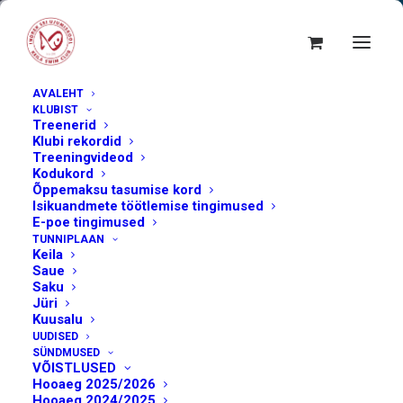
AVALEHT
KLUBIST
Treenerid
Klubi rekordid
Treeningvideod
Kodukord
Õppemaksu tasumise kord
Isikuandmete töötlemise tingimused
E-poe tingimused
TUNNIPLAAN
Keila
Saue
Saku
Jüri
märts 15, 2023
Kuusalu
UUDISED
Ujumiskooli
SÜNDMUSED
VÕISTLUSED
Hooaeg 2025/2026
Kevadvõistlus 2023
Hooaeg 2024/2025