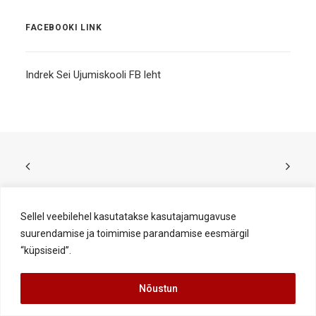
FACEBOOKI LINK
Indrek Sei Ujumiskooli FB leht
Sellel veebilehel kasutatakse kasutajamugavuse
suurendamise ja toimimise parandamise eesmärgil
KIRJUTA MEILE
“küpsiseid”.
Nõustun
Ees- ja perekonnanimi*