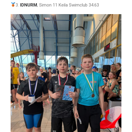
3.
IDNURM
, Simon 11 Keila Swimclub 34.63