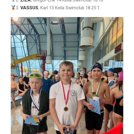
2.
ZIZA
, Gregor-Erik 14 Keila Swimclub 18.10
3.
VASSUS
, Karl 13 Keila Swimclub 18.25 1