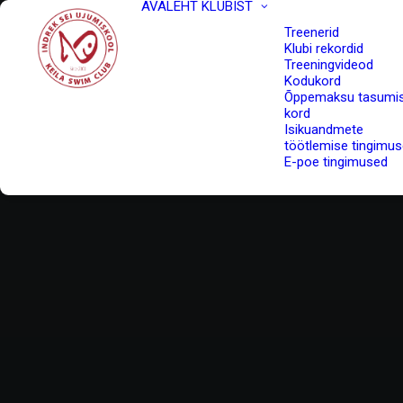
AVALEHT
KLUBIST
Treenerid
Klubi rekordid
Treeningvideod
Kodukord
Õppemaksu tasumi
kord
Isikuandmete
töötlemise tingimu
E-poe tingimused