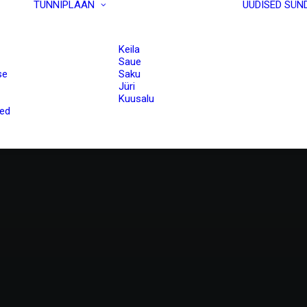
TUNNIPLAAN
UUDISED
SÜN
Keila
Saue
se
Saku
Jüri
Kuusalu
sed