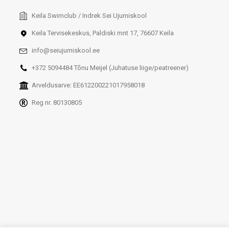
Keila Swimclub / Indrek Sei Ujumiskool
Keila Tervisekeskus, Paldiski mnt 17, 76607 Keila
info@seiujumiskool.ee
+372 5094484 Tõnu Meijel (Juhatuse liige/peatreener)
Arveldusarve: EE612200221017958018
Reg nr. 80130805