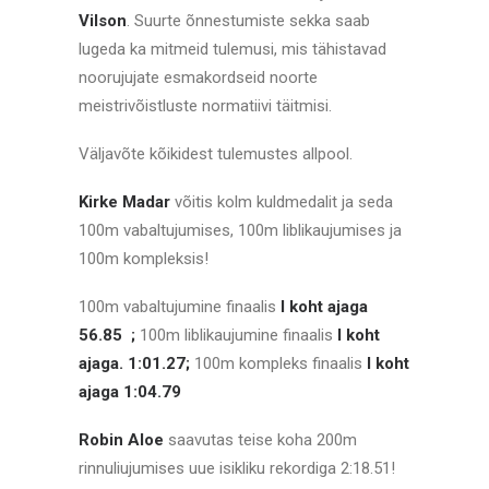
Vilson
. Suurte õnnestumiste sekka saab
lugeda ka mitmeid tulemusi, mis tähistavad
noorujujate esmakordseid noorte
meistrivõistluste normatiivi täitmisi.
Väljavõte kõikidest tulemustes allpool.
Kirke Madar
võitis kolm kuldmedalit ja seda
100m vabaltujumises, 100m liblikaujumises ja
100m kompleksis!
100m vabaltujumine finaalis
I koht ajaga
56.85 ;
100m liblikaujumine finaalis
I koht
ajaga. 1:01.27;
100m kompleks finaalis
I koht
ajaga 1:04.79
Robin Aloe
saavutas teise koha 200m
rinnuliujumises uue isikliku rekordiga 2:18.51!