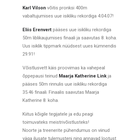
Karl Vilson
võitis pronksi 400m
vabaltujumises uue isikliku rekordiga 4:04.07!
Eliis Erenvert
pääses uue isikliku rekordiga
50m liblikaujumises finaali ja saavutas 8. koha.
Uus isiklik tippmark nüüdsest uues kümnendis
29.91!
Võistlusvett käis proovimas ka vahepeal
õppepausi teinud
Maarja Katherine Link
ja
pääses 50m rinnulis uue isikliku rekordiga
35.46 finaali. Finaalis saavutas Maarja
Katherine 8. koha.
Kiitus kõigile tegijatele ja edu peagi
toimuvateks meistrivõistlusteks!
Noorte ja treenerite pühendumus on viinud
väga ilusate tulemusteni ning annavad lootust