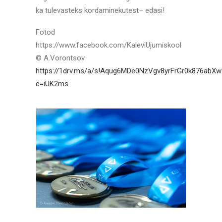
ka tulevasteks kordaminekutest– edasi!
Fotod
https://www.facebook.com/KaleviUjumiskool
© A.Vorontsov
https://1drv.ms/a/s!Aqug6MDe0NzVgv8yrFrGr0k876abXw
e=iUK2ms