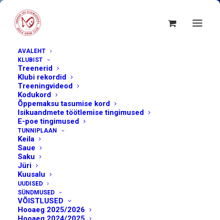
AVALEHT
KLUBIST
Treenerid
Klubi rekordid
Treeningvideod
Kodukord
Õppemaksu tasumise kord
Isikuandmete töötlemise tingimused
E-poe tingimused
TUNNIPLAAN
Keila
Saue
Saku
Jüri
Kuusalu
november 7, 2024
UUDISED
SÜNDMUSED
Kalev Open 2024
VÕISTLUSED
Hooaeg 2025/2026
Hooaeg 2024/2025