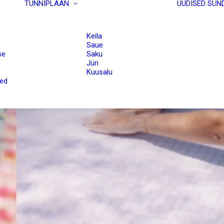
TUNNIPLAAN
UUDISED
SÜN
Keila
Saue
se
Saku
Jüri
Kuusalu
sed