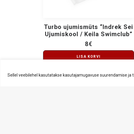
Turbo ujumismüts “Indrek Sei
LISA KORVI
Ujumiskool / Keila Swimclub”
8
€
LISA KORVI
Sellel veebilehel kasutatakse kasutajamugavuse suurendamise ja 
KIRJUTA MEILE