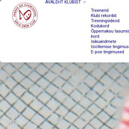
AVALEHT
KLUBIST
Treenerid
Klubi rekordid
Treeningvideod
Kodukord
Õppemaksu tasumi
kord
Isikuandmete
töötlemise tingimu
E-poe tingimused