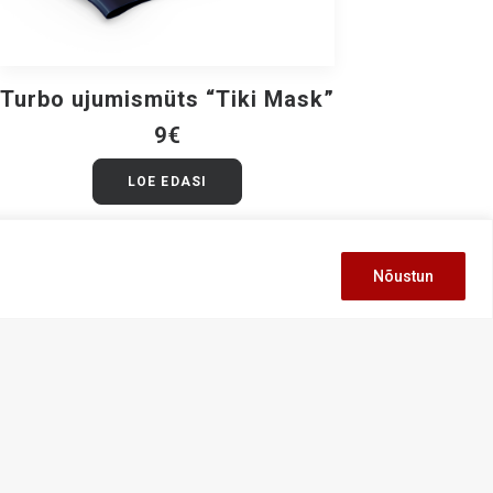
Turbo ujumismüts “Tiki Mask”
LOE EDASI
9
€
LOE EDASI
Nõustun