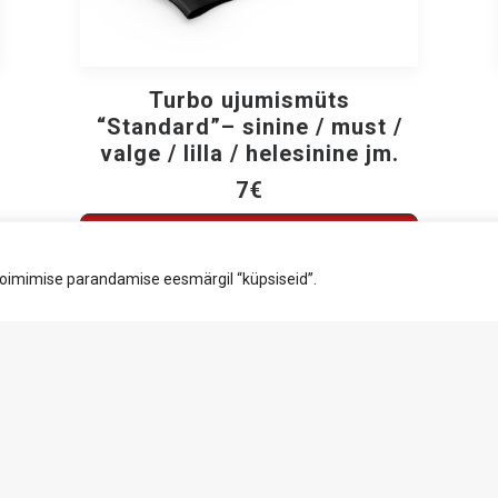
Sellel
tootel
Turbo ujumismüts
VALI
on
“Standard”– sinine / must /
mitu
valge / lilla / helesinine jm.
varianti.
Valikuid
7
€
saab
teha
Sellel
tootelehel.
VALI
tootel
on
toimimise parandamise eesmärgil “küpsiseid”.
mitu
varianti.
Valikuid
saab
teha
tootelehel.
KONTAKT